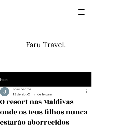
Faru Travel.
Post
João Santos
13 de abr.
2 min de leitura
O resort nas Maldivas
onde os teus filhos nunca
estarão aborrecidos