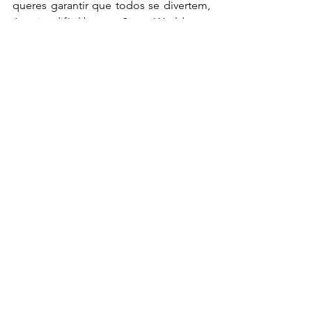
queres garantir que todos se divertem, 
é muito difícil bater o Siyam World.
Este é o tipo de resort onde:
Os teus filhos vão dizer que foi a 
melhor viagem da vida deles
E tu vais conseguir, finalmente, 
descansar!
Mas como ter a certeza? 
Contacta-nos!
Ver tudo
Posts recentes