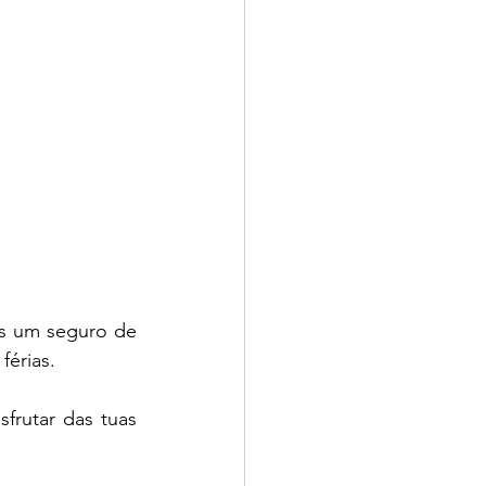
s um seguro de 
érias. 
rutar das tuas 