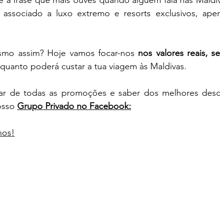
e a frase que mais ouves quando alguém fala nas Maldiv
associado a luxo extremo e resorts exclusivos, apena
mo assim? Hoje vamos focar-nos 
nos valores reais, 
quanto poderá custar a tua viagem às Maldivas.
par de todas as promoções e saber dos melhores desc
osso 
Grupo Privado no Facebook:
nos!