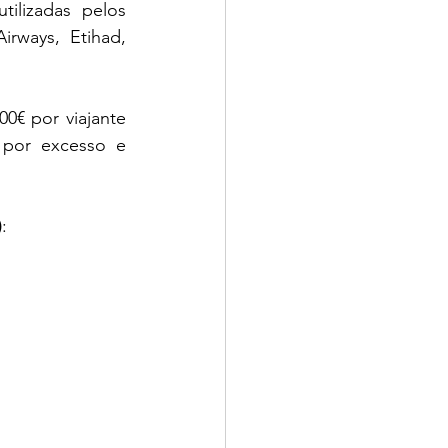
ilizadas pelos 
rways, Etihad, 
€ por viajante 
por excesso e 
)
: