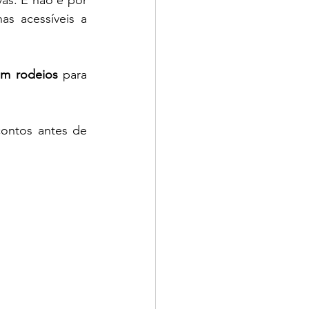
as. E não é por 
s acessíveis a 
sem rodeios
 para 
ontos antes de 